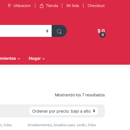
Ubicacion
Tienda
Mi lista
Checkout
$
0
0
mientos
Hogar
Ordenado por 
Mostrando los 7 resultados
ín
,
Sillas
Amoblamientos
,
Muebles para Jardín
,
Sillas
de Jardin