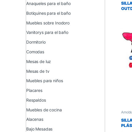
SILL
Anaqueles para el baño
OUT
Botiquines para el baño
Muebles sobre Inodoro
Vanitorys para el baño
Dormitorio
Comodas
Mesas de luz
Mesas de tv
Muebles para niños
Placares
Respaldos
Muebles de cocina
Amobl
de Jar
Alacenas
SILL
PLÁS
Bajo Mesadas