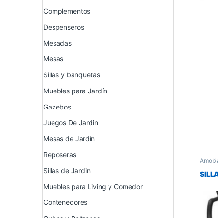
Complementos
Despenseros
Mesadas
Mesas
Sillas y banquetas
Muebles para Jardín
Gazebos
Juegos De Jardin
Mesas de Jardín
Reposeras
Amobl
Mueble
Sillas de Jardin
y banq
SILL
Muebles para Living y Comedor
Contenedores