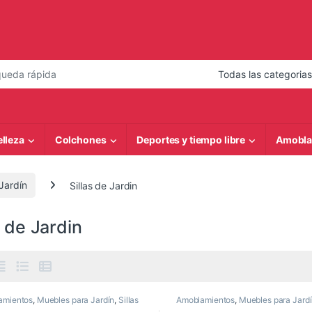
 de:
elleza
Colchones
Deportes y tiempo libre
Amobla
Jardín
Sillas de Jardin
s de Jardin
amientos
,
Muebles para Jardín
,
Sillas
Amoblamientos
,
Muebles para Jard
din
de Jardin