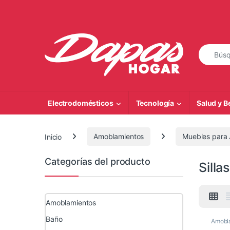
Saltar a la navegación
Saltar al contenido
Búsqueda
Electrodomésticos
Tecnología
Salud y B
Inicio
Amoblamientos
Muebles para 
Categorías del producto
Silla
Amoblamientos
Baño
Amobl
de Jar