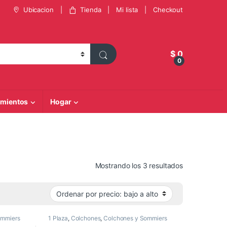
Ubicacion
Tienda
Mi lista
Checkout
$
0
0
mientos
Hogar
Ordenado por 
Mostrando los 3 resultados
ommiers
1 Plaza
,
Colchones
,
Colchones y Sommiers