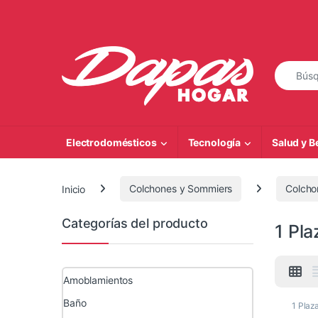
Saltar a la navegación
Saltar al contenido
Búsqueda
Electrodomésticos
Tecnología
Salud y B
Inicio
Colchones y Sommiers
Colcho
Categorías del producto
1 Pla
Amoblamientos
Baño
1 Plaz