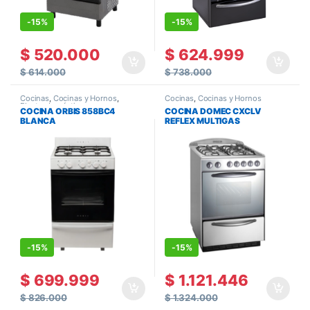
-
15%
-
15%
$
520.000
$
624.999
$
614.000
$
738.000
Cocinas
,
Cocinas y Hornos
,
Cocinas
,
Cocinas y Hornos
Electrodomésticos
COCINA ORBIS 858BC4
COCINA DOMEC CXCLV
BLANCA
REFLEX MULTIGAS
-
15%
-
15%
$
699.999
$
1.121.446
$
826.000
$
1.324.000