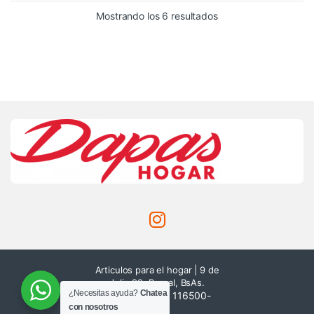
Mostrando los 6 resultados
Articulos para el hogar | 9 de
Julio 99, Bernal, BsAs.
¿Necesitas ayuda?
Chatea
116514-8416 / 116500-
con nosotros
0193