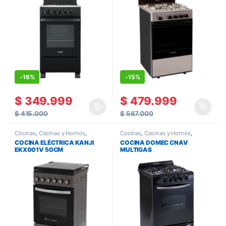
-
16%
-
15%
$
349.999
$
479.999
$
415.000
$
567.000
Cocinas
,
Cocinas y Hornos
,
Cocinas
,
Cocinas y Hornos
,
Electrodomésticos
Electrodomésticos
COCINA ELÉCTRICA KANJI
COCINA DOMEC CNAV
EKX001V 50CM
MULTIGAS