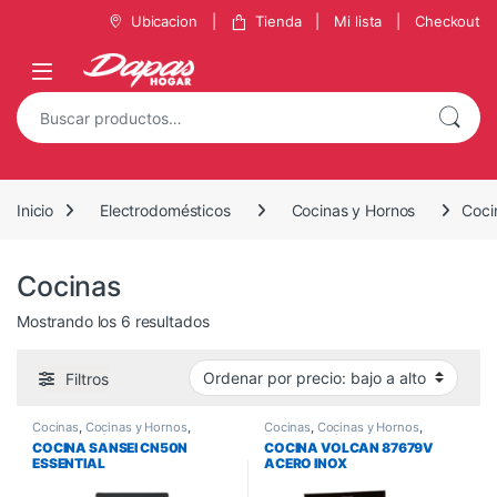
Ubicacion
Tienda
Mi lista
Checkout
Inicio
Electrodomésticos
Cocinas y Hornos
Coci
Cocinas
Mostrando los 6 resultados
Filtros
Cocinas
,
Cocinas y Hornos
,
Cocinas
,
Cocinas y Hornos
,
Electrodomésticos
Electrodomésticos
COCINA SANSEI CN50N
COCINA VOLCAN 87679V
ESSENTIAL
ACERO INOX