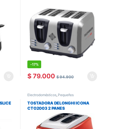
-
17%
$
79.000
$
94.900
Electrodomésticos
,
Pequeños
Electrodomésticos
,
Tostadoras
SLICE
TOSTADORA DELONGHI ICONA
CTO2003 2 PANES