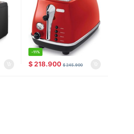
-
11%
$
218.900
$
245.900