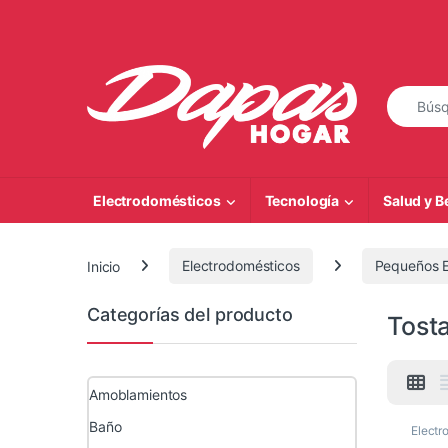
Saltar a la navegación
Saltar al contenido
Búsqueda
Electrodomésticos
Tecnología
Salud y B
Inicio
Electrodomésticos
Pequeños E
Categorías del producto
Tost
Amoblamientos
Baño
Electr
Electr