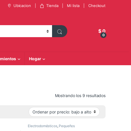
Ubicacion
Tienda
Mi lista
Checkout
$
0
0
mientos
Hogar
Ordenado por 
Mostrando los 9 resultados
Electrodomésticos
,
Pequeños
Electrodomésticos
,
Tostadoras