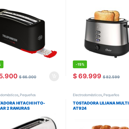
%
-
15%
5.900
$
69.999
$
66.000
$
82.599
odomésticos
,
Pequeños
Electrodomésticos
,
Pequeños
odomésticos
,
Tostadoras
Electrodomésticos
,
Tostadoras
ADORA HITACHI HTO-
TOSTADORA LILIANA MULTI
AR 2 RANURAS
AT924