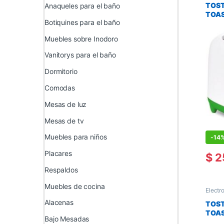
TOST
Anaqueles para el baño
TOA
Botiquines para el baño
Muebles sobre Inodoro
Vanitorys para el baño
Dormitorio
Comodas
Mesas de luz
Mesas de tv
Muebles para niños
-
14
Placares
$
2
Respaldos
Muebles de cocina
Electr
Electr
Alacenas
TOST
TOAS
Bajo Mesadas