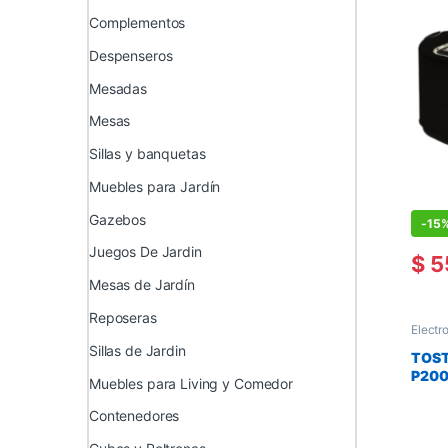
Complementos
Despenseros
Mesadas
Mesas
Sillas y banquetas
Muebles para Jardín
Gazebos
-
15
Juegos De Jardin
$
5
Mesas de Jardín
Reposeras
Electr
Electr
Sillas de Jardin
TOST
P200
Muebles para Living y Comedor
Contenedores