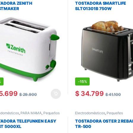
ADORA ZENITH
TOSTADORA SMARTLIFE
STMAKER
SLTO1301B 750W
%
-
15%
5.699
$
34.799
$
29.900
$
41.100
odomésticos
,
PARA MAMÁ
,
Pequeños
Electrodomésticos
,
Pequeños
odomésticos
,
Tostadoras
Electrodomésticos
,
Tostadoras
ADORA TELEFUNKEN EASY
TOSTADORA OSTER 2 REB
T 5000XL
TR-500