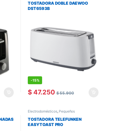
TOSTADORA DOBLE DAEWOO
DST6593B
-
15%
$
47.250
$
55.900
Electrodomésticos
,
Pequeños
Electrodomésticos
,
Tostadoras
ANADAS
TOSTADORA TELEFUNKEN
EASYTOAST PRO