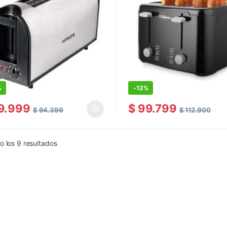
%
-
12%
9.999
$
99.799
$
94.399
$
112.900
Ordenado por precio: bajo a alto
 los 9 resultados