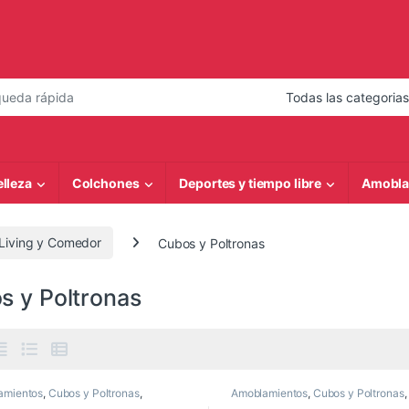
 de:
elleza
Colchones
Deportes y tiempo libre
Amobla
Living y Comedor
Cubos y Poltronas
s y Poltronas
amientos
,
Cubos y Poltronas
,
Amoblamientos
,
Cubos y Poltronas
,
s para Living y Comedor
Muebles para Living y Comedor