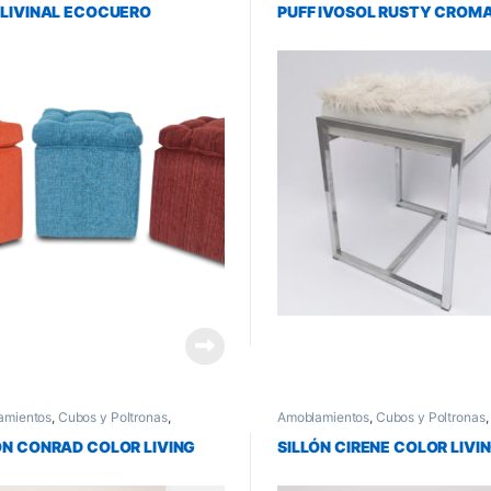
 LIVINAL ECOCUERO
PUFF IVOSOL RUSTY CROM
amientos
,
Cubos y Poltronas
,
Amoblamientos
,
Cubos y Poltronas
,
s para Living y Comedor
Muebles para Living y Comedor
ÓN CONRAD COLOR LIVING
SILLÓN CIRENE COLOR LIVI