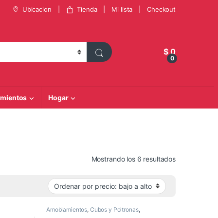
Ubicacion
Tienda
Mi lista
Checkout
$
0
0
mientos
Hogar
Ordenado por 
Mostrando los 6 resultados
Amoblamientos
,
Cubos y Poltronas
,
Muebles para Living y Comedor