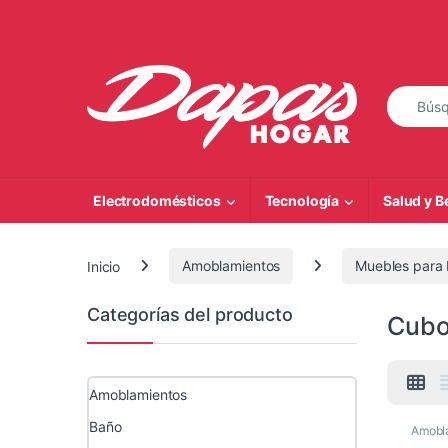
Saltar a la navegación
Saltar al contenido
Búsqueda
Electrodomésticos
Tecnología
Salud y B
Inicio
Amoblamientos
Muebles para 
Categorías del producto
Cubo
Amoblamientos
Baño
Amobl
Mueble