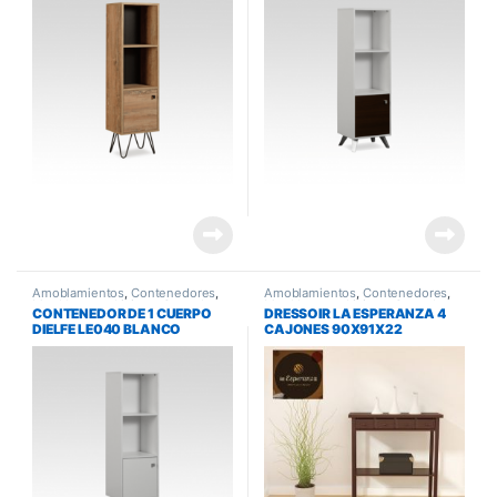
Amoblamientos
,
Contenedores
,
Amoblamientos
,
Contenedores
,
Muebles para Living y Comedor
Muebles para Living y Comedor
CONTENEDOR DE 1 CUERPO
DRESSOIR LA ESPERANZA 4
DIELFE LE040 BLANCO
CAJONES 90X91X22