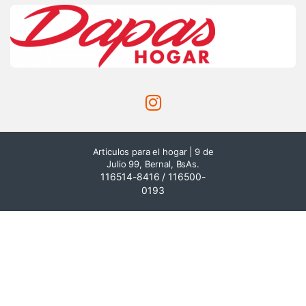
Articulos para el hogar | 9 de
Julio 99, Bernal, BsAs.
116514-8416 / 116500-
0193