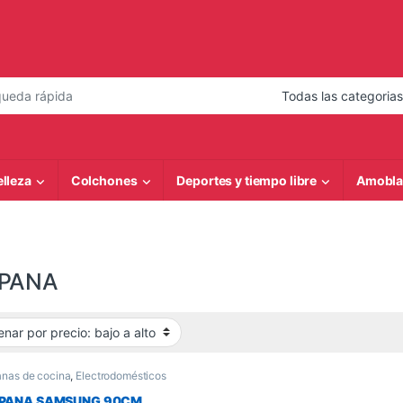
 de:
elleza
Colchones
Deportes y tiempo libre
Amobla
PANA
nas de cocina
,
Electrodomésticos
PANA SAMSUNG 90CM