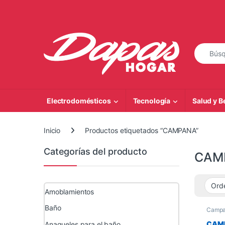
Saltar a la navegación
Saltar al contenido
Búsqueda
Electrodomésticos
Tecnología
Salud y B
Inicio
Productos etiquetados “CAMPANA”
Categorías del producto
CAM
Amoblamientos
Baño
Campa
CAM
Anaqueles para el baño