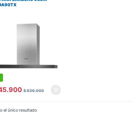
9A90TX
%
45.900
$
836.000
 el único resultado