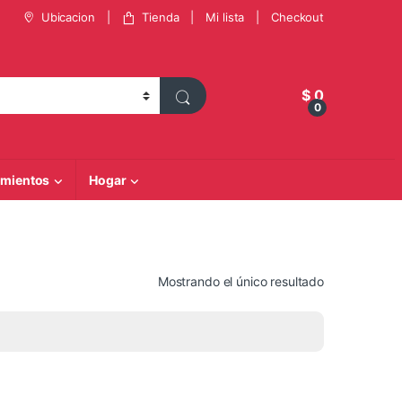
Ubicacion
Tienda
Mi lista
Checkout
$
0
0
mientos
Hogar
Mostrando el único resultado