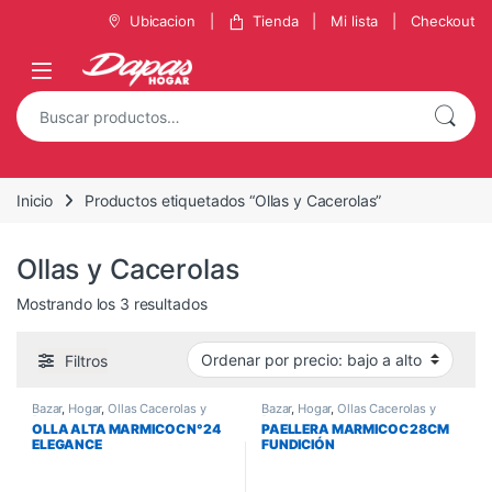
Ubicacion
Tienda
Mi lista
Checkout
Inicio
Productos etiquetados “Ollas y Cacerolas”
Ollas y Cacerolas
Mostrando los 3 resultados
Filtros
Bazar
,
Hogar
,
Ollas Cacerolas y
Bazar
,
Hogar
,
Ollas Cacerolas y
Paelleras
Paelleras
OLLA ALTA MARMICOC N°24
PAELLERA MARMICOC 28CM
ELEGANCE
FUNDICIÓN