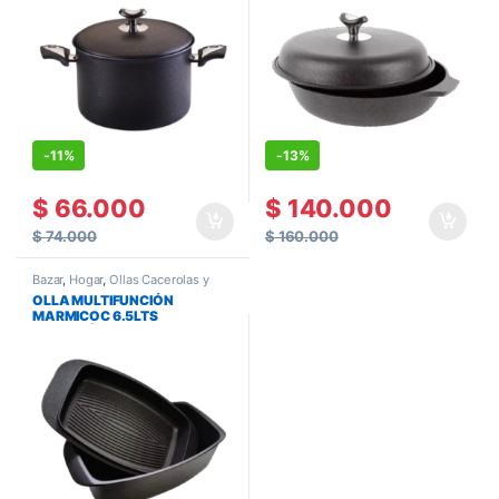
-
11%
-
13%
$
66.000
$
140.000
$
74.000
$
160.000
Bazar
,
Hogar
,
Ollas Cacerolas y
Paelleras
OLLA MULTIFUNCIÓN
MARMICOC 6.5LTS
FUNDICIÓN