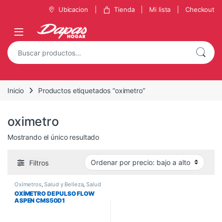
Ubicacion
Tienda
Mi lista
Checkout
Inicio
Productos etiquetados “oximetro”
oximetro
Mostrando el único resultado
Filtros
Oxímetros
,
Salud y Belleza
,
Salud
y Bienestar
OXÍMETRO DE PULSO FLOW
ASPEN CMS50D1