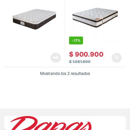
-
17%
$
900.900
$
1.081.900
Mostrando los 2 resultados