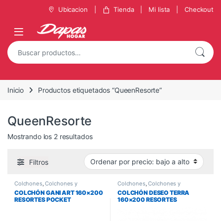
Ubicacion
Tienda
Mi lista
Checkout
Inicio
Productos etiquetados “QueenResorte”
QueenResorte
Mostrando los 2 resultados
Filtros
Colchones
,
Colchones y
Colchones
,
Colchones y
Sommiers
,
Queen Size
Sommiers
,
Queen Size
COLCHÓN GANI ART 160×200
COLCHÓN DESEO TERRA
RESORTES POCKET
160×200 RESORTES