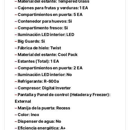
–
Material del estante:
Tempered Glass
–
Cajones para frutas y verduras:
1 EA
–
Compartimientos en puerta:
5 EA
–
Contenedor para huevos:
Si
–
Compartimento fresco:
Si
–
Iluminación LED interior:
LED
–
Big Guards:
Si
–
Fábrica de hielo:
Twist
–
Material del estante:
Cool Pack
–
Estantes (Total):
1 EA
–
Compartimientos en puerta:
2 EA
–
Iluminación LED interior:
No
–
Refrigerante:
R-600a
–
Compresor:
Digital Inverter
–
Pantalla y Panel de control (Heladera y Freezer):
External
–
Manija de la puerta:
Recess
–
Color:
Inox
–
Dispenser de agua:
No
–
Eficiencia energética:
A+