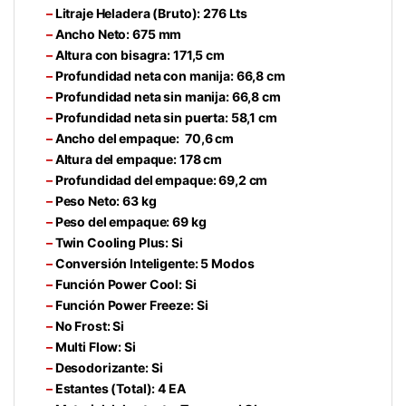
–
Litraje Heladera (Bruto):
276 Lts
–
Ancho Neto:
675 mm
–
Altura con bisagra:
171,5 cm
–
Profundidad neta con manija:
66,8 cm
–
Profundidad neta sin manija:
66,8 cm
–
Profundidad neta sin puerta:
58,1 cm
–
Ancho del empaque:
70,6 cm
–
Altura del empaque:
178 cm
–
Profundidad del empaque:
69,2 cm
–
Peso Neto:
63 kg
–
Peso del empaque:
69 kg
–
Twin Cooling Plus:
Si
–
Conversión Inteligente:
5 Modos
–
Función Power Cool:
Si
–
Función Power Freeze:
Si
–
No Frost:
Si
–
Multi Flow:
Si
–
Desodorizante:
Si
–
Estantes (Total):
4 EA