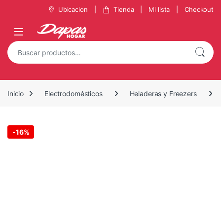
Saltar a la navegación
Saltar al contenido
Ubicacion
Tienda
Mi lista
Checkout
Buscar por:
Inicio
Electrodomésticos
Heladeras y Freezers
-
16%