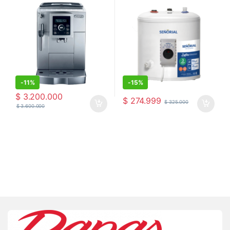
-
11%
-
15%
$
3.200.000
$
274.999
$
325.000
$
3.600.000