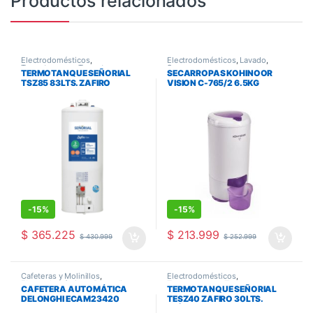
Productos relacionados
Electrodomésticos
,
Electrodomésticos
,
Lavado
,
Termotanques
,
Termotanques y
Secarropas
TERMOTANQUE SEÑORIAL
SECARROPAS KOHINOOR
Calefones
TSZ85 83LTS. ZAFIRO
VISION C-765/2 6.5KG
MULTIGAS
-
15%
-
15%
$
365.225
$
213.999
$
430.999
$
252.999
Cafeteras y Molinillos
,
Electrodomésticos
,
Electrodomésticos
,
Pequeños
Termotanques
,
Termotanques y
CAFETERA AUTOMÁTICA
TERMOTANQUE SEÑORIAL
Electrodomésticos
Calefones
DELONGHI ECAM23420
TESZ40 ZAFIRO 30LTS.
ELÉCTRICO