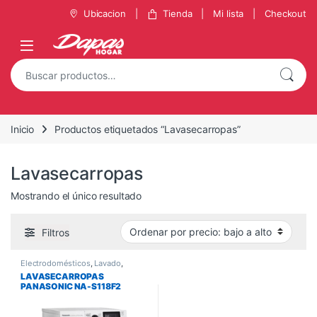
Ubicacion
Tienda
Mi lista
Checkout
Inicio
Productos etiquetados “Lavasecarropas”
Lavasecarropas
Mostrando el único resultado
Filtros
Electrodomésticos
,
Lavado
,
Lavasecarropas
LAVASECARROPAS
PANASONIC NA-S118F2
11KG/8KG