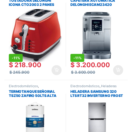
TOSTADORA DELONGHI
CAFETERA AUTOMÁTICA
Electrodomésticos
ICONA CTO2003 2 PANES
DELONGHI ECAM23420
-
11%
-
11%
$
218.900
$
3.200.000
$
245.900
$
3.600.000
Electrodomésticos
,
Electrodomésticos
,
Heladeras
Termotanques
,
Termotanques y
con Freezer
,
Heladeras y
TERMOTANQUE SEÑORIAL
HELADERA SAMSUNG 320
Calefones
Freezers
TSZ50 ZAFIRO 50LTS ALTA
LTS RT32 INVERTER NO FROST
RECUPERACIÓN MULTIGAS