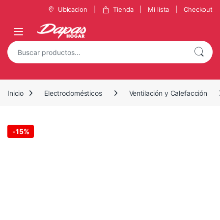
Saltar a la navegación
Saltar al contenido
Ubicacion
Tienda
Mi lista
Checkout
Buscar por:
Inicio
Electrodomésticos
Ventilación y Calefacción
-
15%