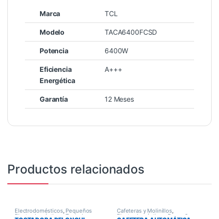
Marca
TCL
Modelo
TACA6400FCSD
Potencia
6400W
Eficiencia
A+++
Energética
Garantía
12 Meses
Productos relacionados
Electrodomésticos
,
Pequeños
Cafeteras y Molinillos
,
Electrodomésticos
,
Tostadoras
Electrodomésticos
,
Pequeños