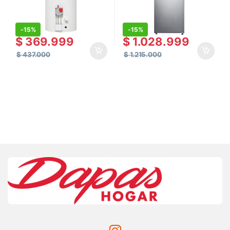
-
15%
-
15%
$
369.999
$
1.028.999
$
437.000
$
1.215.000