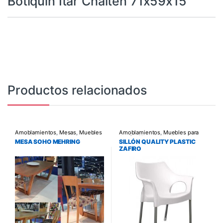
Botiquin Itar Chalten 71x59x15
Productos relacionados
Amoblamientos
,
Mesas
,
Muebles
Amoblamientos
,
Muebles para
para Living y Comedor
Jardín
,
Sillas de Jardin
MESA SOHO MEHRING
SILLÓN QUALITY PLASTIC
ZAFIRO