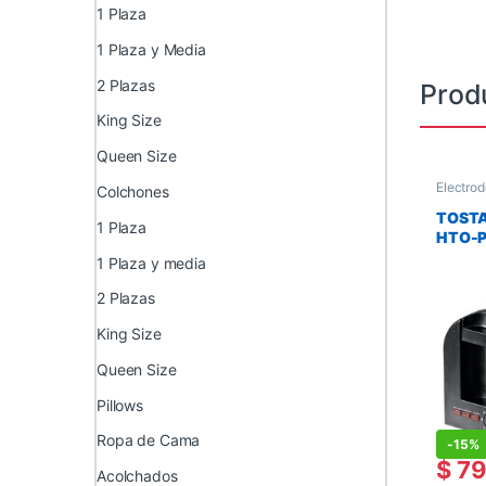
1 Plaza
1 Plaza y Media
2 Plazas
Prod
King Size
Queen Size
Electro
Colchones
Electro
TOSTA
1 Plaza
HTO-P
1 Plaza y media
2 Plazas
King Size
Queen Size
Pillows
Ropa de Cama
-
15%
$
79
Acolchados