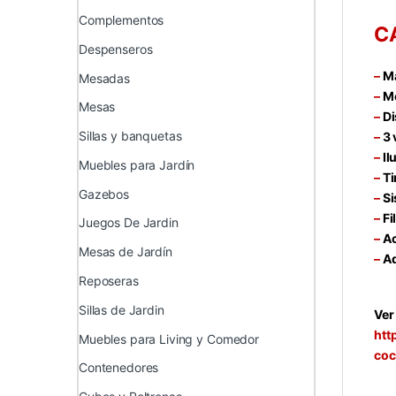
Complementos
C
Despenseros
–
Ma
Mesadas
–
Mo
Mesas
–
Di
Sillas y banquetas
–
3 
–
Il
Muebles para Jardín
–
Ti
Gazebos
–
Si
–
Fi
Juegos De Jardin
–
Ac
Mesas de Jardín
–
Ad
Reposeras
Sillas de Jardin
Ver
htt
Muebles para Living y Comedor
coc
Contenedores