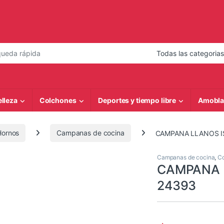
 de:
elleza
Colchones
Deportes y tiempo libre
Amobla
Hornos
Campanas de cocina
CAMPANA LLANOS I
Campanas de cocina
,
Co
CAMPANA 
24393