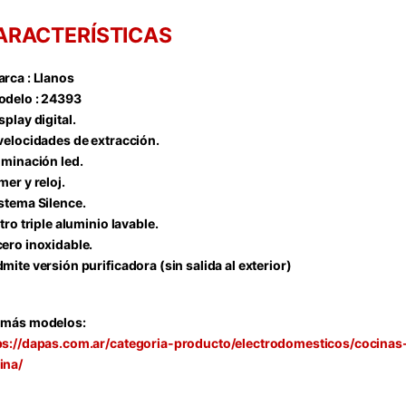
ARACTERÍSTICAS
rca : Llanos
delo : 24393
splay digital.
velocidades de extracción.
uminación led.
mer y reloj.
stema Silence.
ltro triple aluminio lavable.
ero inoxidable.
mite versión purificadora (sin salida al exterior)
 más modelos:
ps://dapas.com.ar/categoria-producto/electrodomesticos/cocin
ina/