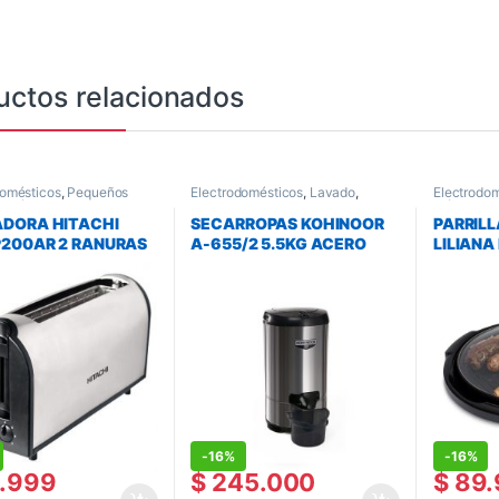
uctos relacionados
domésticos
,
Pequeños
Electrodomésticos
,
Lavado
,
Electrodo
domésticos
,
Tostadoras
Secarropas
eléctrica y
Electrodo
DORA HITACHI
SECARROPAS KOHINOOR
PARRILL
200AR 2 RANURAS
A-655/2 5.5KG ACERO
LILIANA
AK-300
-
16%
-
16%
.999
$
245.000
$
89.