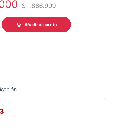
.000
$
1.886.999
SLA TONDA LCD 24393 cantidad
Añadir al carrito
icación
3