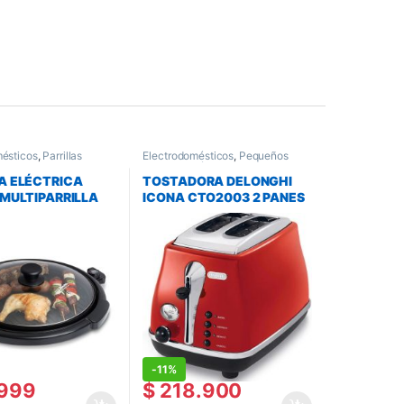
mésticos
,
Parrillas
Electrodomésticos
,
Pequeños
 Multiollas
,
Pequeños
Electrodomésticos
,
Tostadoras
mésticos
A ELÉCTRICA
TOSTADORA DELONGHI
 MULTIPARRILLA
ICONA CTO2003 2 PANES
-
11%
999
$
218.900