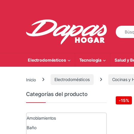
Saltar a la navegación
Saltar al contenido
Búsqueda
Electrodomésticos
Tecnología
Salud y B
Inicio
Electrodomésticos
Cocinas y 
Categorías del producto
-
15%
Amoblamientos
Baño