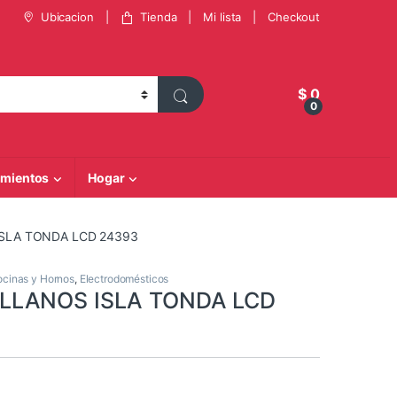
Ubicacion
Tienda
Mi lista
Checkout
$
0
0
mientos
Hogar
SLA TONDA LCD 24393
cinas y Hornos
,
Electrodomésticos
LLANOS ISLA TONDA LCD