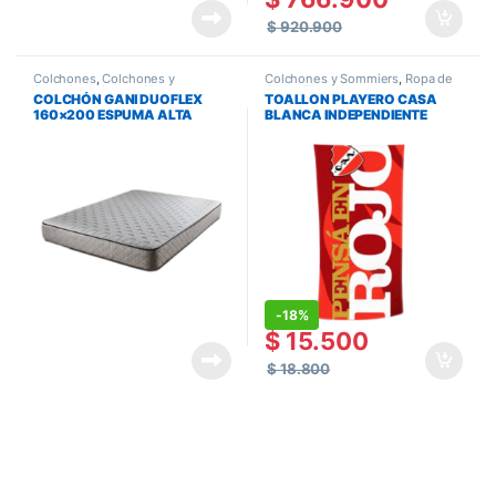
$
920.900
Colchones
,
Colchones y
Colchones y Sommiers
,
Ropa de
Sommiers
,
Queen Size
Cama
,
Toallas y toallones
COLCHÓN GANI DUOFLEX
TOALLON PLAYERO CASA
160×200 ESPUMA ALTA
BLANCA INDEPENDIENTE
DENSIDAD
75×152
-
18%
$
15.500
$
18.800