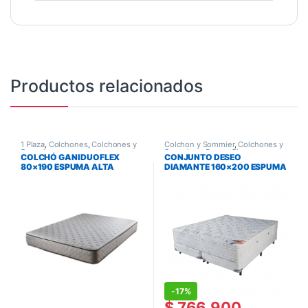
Productos relacionados
1 Plaza
,
Colchones
,
Colchones y
Colchon y Sommier
,
Colchones y
Sommiers
Sommiers
,
Queen Size
COLCHÓ GANI DUOFLEX
CONJUNTO DESEO
80×190 ESPUMA ALTA
DIAMANTE 160×200 ESPUMA
DENSIDAD
-
17%
$
766.900