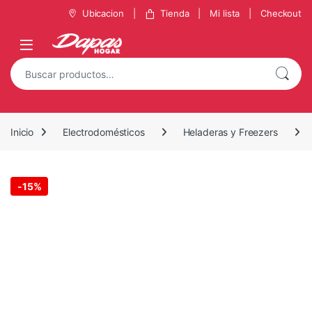
Saltar a la navegación
Saltar al contenido
Ubicacion
Tienda
Mi lista
Checkout
Buscar por:
Inicio
Electrodomésticos
Heladeras y Freezers
-
15%