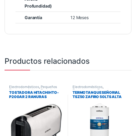
Profundidad)
Garantía
12 Meses
Productos relacionados
Electrodomésticos
,
Pequeños
Electrodomésticos
,
Electrodomésticos
,
Tostadoras
Termotanques
,
Termotanques y
TOSTADORA HITACHI HTO-
TERMOTANQUE SEÑORIAL
Calefones
P200AR 2 RANURAS
TSZ50 ZAFIRO 50LTS ALTA
RECUPERACIÓN MULTIGAS