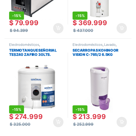
-
15%
-
15%
$
79.999
$
369.999
$
94.399
$
437.000
Electrodomésticos
,
Electrodomésticos
,
Lavado
,
Termotanques
,
Termotanques y
Secarropas
TERMOTANQUE SEÑORIAL
SECARROPAS KOHINOOR
Calefones
TESZ40 ZAFIRO 30LTS.
VISION C-765/2 6.5KG
ELÉCTRICO
-
15%
-
15%
$
274.999
$
213.999
$
325.000
$
252.999