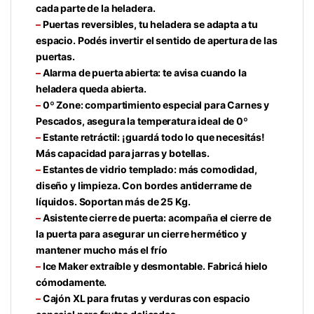
cada parte de la heladera.
–
Puertas reversibles, tu heladera se adapta a tu
espacio. Podés invertir el sentido de apertura de las
puertas.
–
Alarma de puerta abierta: te avisa cuando la
heladera queda abierta.
–
0º Zone: compartimiento especial para Carnes y
Pescados, asegura la temperatura ideal de 0º
–
Estante retráctil: ¡guardá todo lo que necesitás!
Más capacidad para jarras y botellas.
–
Estantes de vidrio templado: más comodidad,
diseño y limpieza. Con bordes antiderrame de
líquidos. Soportan más de 25 Kg.
–
Asistente cierre de puerta: acompaña el cierre de
la puerta para asegurar un cierre hermético y
mantener mucho más el frío
–
Ice Maker extraíble y desmontable. Fabricá hielo
cómodamente.
–
Cajón XL para frutas y verduras con espacio