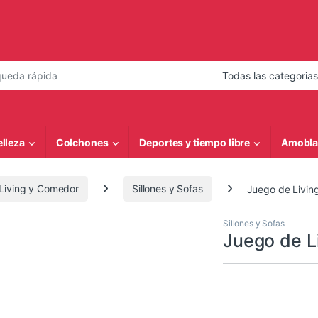
 de:
elleza
Colchones
Deportes y tiempo libre
Amobla
Living y Comedor
Sillones y Sofas
Juego de Living
Sillones y Sofas
Juego de Li