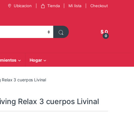
Ubicacion
Tienda
Mi lista
Checkout
$
0
0
mientos
Hogar
 Relax 3 cuerpos Livinal
ving Relax 3 cuerpos Livinal