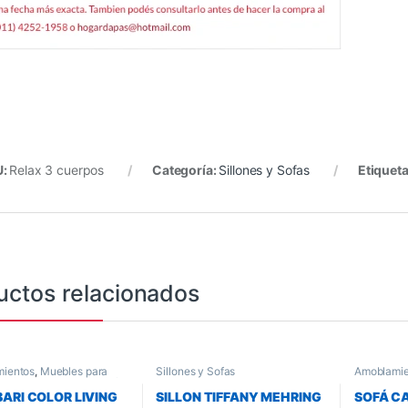
U:
Relax 3 cuerpos
Categoría:
Sillones y Sofas
Etiquet
uctos relacionados
ientos
,
Muebles para
Sillones y Sofas
Amoblamie
y Comedor
,
Sillones y Sofas
Living y 
BARI COLOR LIVING
SILLON TIFFANY MEHRING
SOFÁ C