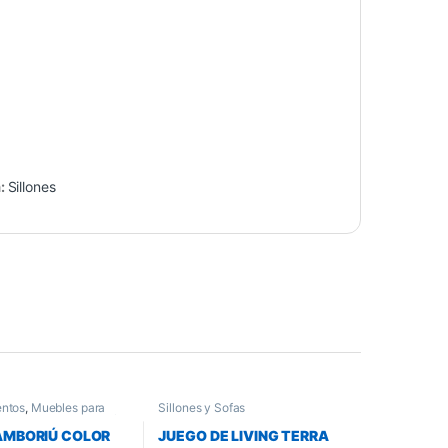
a:
Sillones
ntos
,
Muebles para
Sillones y Sofas
Comedor
,
Sillones y Sofas
AMBORIÚ COLOR
JUEGO DE LIVING TERRA