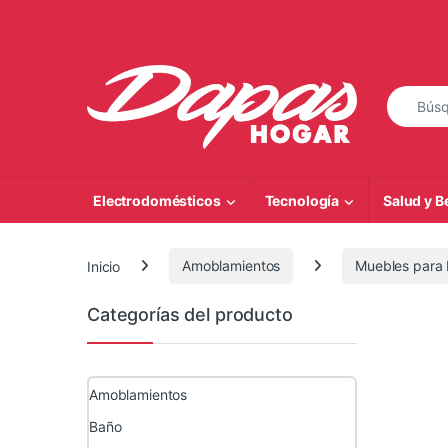
Saltar a la navegación
Saltar al contenido
Búsqueda
Electrodomésticos
Tecnología
Salud y B
Inicio
Amoblamientos
Muebles para 
Categorías del producto
Amoblamientos
Baño