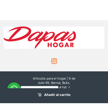
Articulos para el hogar | 9 de
Julio 99, Bernal, BsAs.
116514-8416 /
¿Necesitas ayuda?
Chatea
116500-0193
Añadir al carrito
con nosotros