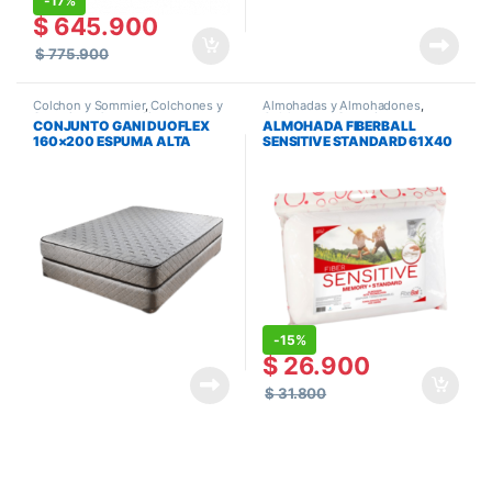
-
17%
$
645.900
$
775.900
Colchon y Sommier
,
Colchones y
Almohadas y Almohadones
,
Sommiers
,
Queen Size
Colchones y Sommiers
CONJUNTO GANI DUOFLEX
ALMOHADA FIBERBALL
160×200 ESPUMA ALTA
SENSITIVE STANDARD 61X40
DENSIDAD
-
15%
$
26.900
$
31.800