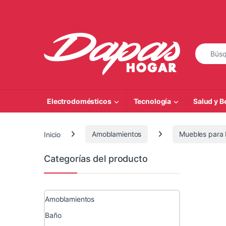
Saltar a la navegación
Saltar al contenido
Búsqueda
Electrodomésticos
Tecnología
Salud y B
Inicio
Amoblamientos
Muebles para 
Categorías del producto
Amoblamientos
Baño