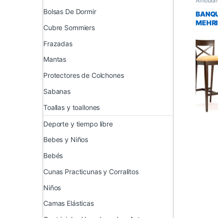
Amoblam
Living 
Bolsas De Dormir
banquet
BANQU
MEHR
Cubre Sommiers
Frazadas
Mantas
Protectores de Colchones
Sabanas
Toallas y toallones
Deporte y tiempo libre
Bebes y Niños
Bebés
Cunas Practicunas y Corralitos
Niños
Camas Elásticas