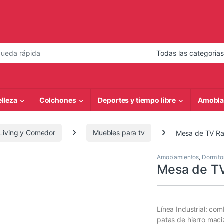
 de:
elleza
Colchones
Deportes y tiempo libre
Amobla
Living y Comedor
Muebles para tv
Mesa de TV Rac
Amoblamientos
,
Dormito
Mesa de TV 
Línea Industrial: c
patas de hierro mac