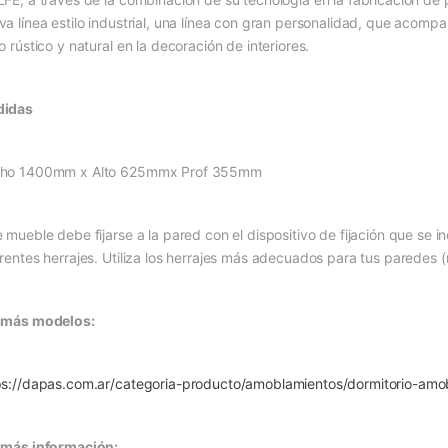
va línea estilo industrial, una línea con gran personalidad, que acomp
o rústico y natural en la decoración de interiores.
idas
ho 1400mm x Alto 625mmx Prof 355mm
e mueble debe fijarse a la pared con el dispositivo de fijación que se i
erentes herrajes. Utiliza los herrajes más adecuados para tus paredes (
 más modelos:
ps://dapas.com.ar/categoria-producto/amoblamientos/dormitorio-amo
 más información: