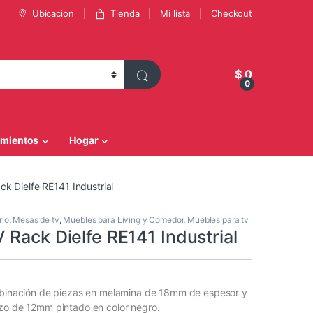
Ubicacion
Tienda
Mi lista
Checkout
$
0
0
mientos
Hogar
k Dielfe RE141 Industrial
rio
,
Mesas de tv
,
Muebles para Living y Comedor
,
Muebles para tv
Rack Dielfe RE141 Industrial
ombinación de piezas en melamina de 18mm de espesor y
izo de 12mm pintado en color negro.