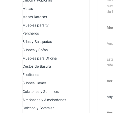
Cubos y Poltronas
nue
Mesas
de l
Mesas Ratonas
Muebles para tv
Med
Percheros
Sillas y Banquetas
Anc
Sillones y Sofas
Muebles para Oficina
Est
dif
Cestos de Basura
Escritorios
Ver
Sillones Gamer
Colchones y Sommiers
htt
Almohadas y Almohadones
Colchon y Sommier
Ver