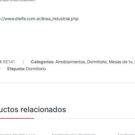
p://www.dielfe.com.ar/linea_industrial.php
U:
RE141
Categorías:
Amoblamientos
,
Dormitorio
,
Mesas de tv
,
Etiqueta:
Dormitorio
uctos relacionados