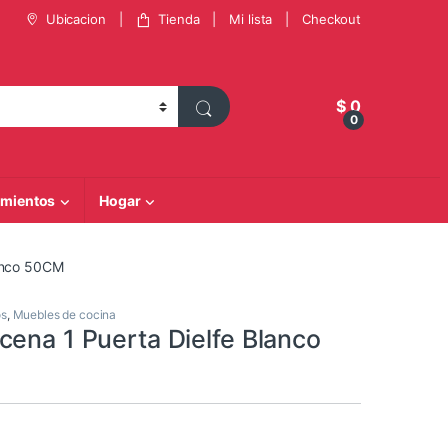
Ubicacion
Tienda
Mi lista
Checkout
$
0
0
mientos
Hogar
lanco 50CM
os
,
Muebles de cocina
cena 1 Puerta Dielfe Blanco