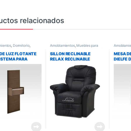
uctos relacionados
ientos
,
Dormitorio
,
Amoblamientos
,
Muebles para
Amoblamie
e luz
Living y Comedor
,
Sillones y Sofas
Mesas de 
DE LUZ FLOTANTE
SILLON RECLINABLE
MESA D
ISTEMA PARA
RELAX RECLINABLE
DIELFE 
R DIELFE DMF1C
LIVINAL