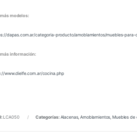
 más modelos:
ps://dapas.com.ar/categoria-producto/amoblamientos/muebles-para-c
 más información:
p://www.dielfe.com.ar/cocina.php
U:
LCA050
Categorías:
Alacenas
,
Amoblamientos
,
Muebles de 