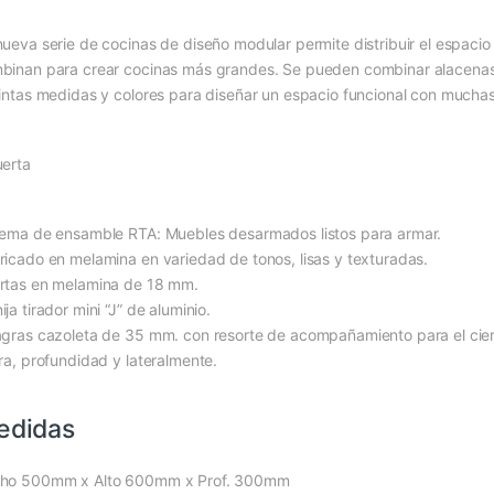
nueva serie de cocinas de diseño modular permite distribuir el espaci
binan para crear cocinas más grandes. Se pueden combinar alacenas,
tintas medidas y colores para diseñar un espacio funcional con muchas
uerta
tema de ensamble RTA: Muebles desarmados listos para armar.
ricado en melamina en variedad de tonos, lisas y texturadas.
rtas en melamina de 18 mm.
ja tirador mini “J” de aluminio.
agras cazoleta de 35 mm. con resorte de acompañamiento para el cierre
ura, profundidad y lateralmente.
edidas
ho 500mm x Alto 600mm x Prof. 300mm