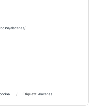
ocina/alacenas/
cocina
Etiqueta:
Alacenas