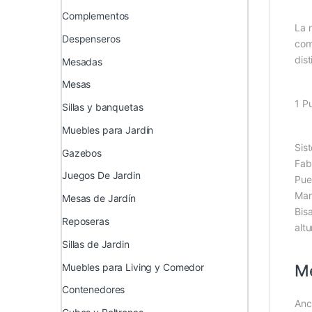
Complementos
La 
Despenseros
com
dis
Mesadas
Mesas
1 P
Sillas y banquetas
Muebles para Jardín
Sis
Gazebos
Fab
Juegos De Jardin
Pue
Mani
Mesas de Jardín
Bis
Reposeras
alt
Sillas de Jardin
Muebles para Living y Comedor
M
Contenedores
Anc