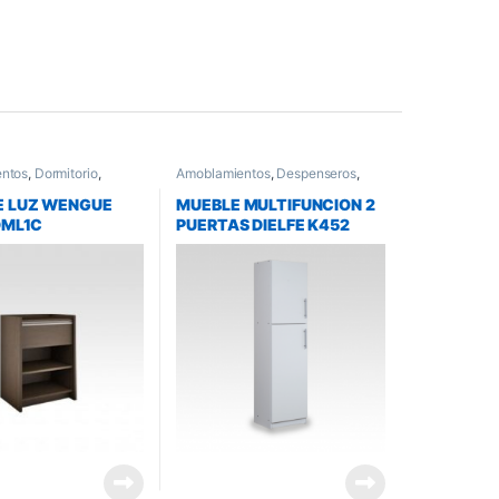
ntos
,
Dormitorio
,
Amoblamientos
,
Despenseros
,
luz
Muebles de cocina
E LUZ WENGUE
MUEBLE MULTIFUNCION 2
DML1C
PUERTAS DIELFE K452
BLANCO