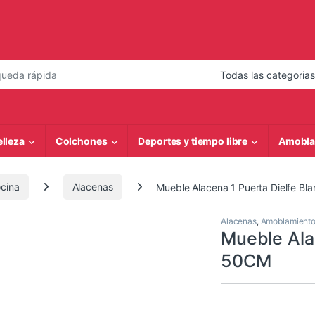
 de:
elleza
Colchones
Deportes y tiempo libre
Amobla
cina
Alacenas
Mueble Alacena 1 Puerta Dielfe B
Alacenas
,
Amoblamient
Mueble Ala
50CM