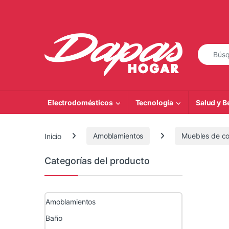
Saltar a la navegación
Saltar al contenido
Búsqueda
Electrodomésticos
Tecnología
Salud y B
Inicio
Amoblamientos
Muebles de co
Categorías del producto
Amoblamientos
Baño