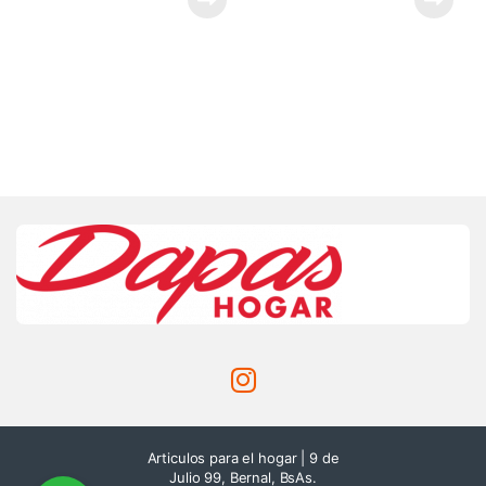
Articulos para el hogar | 9 de
Julio 99, Bernal, BsAs.