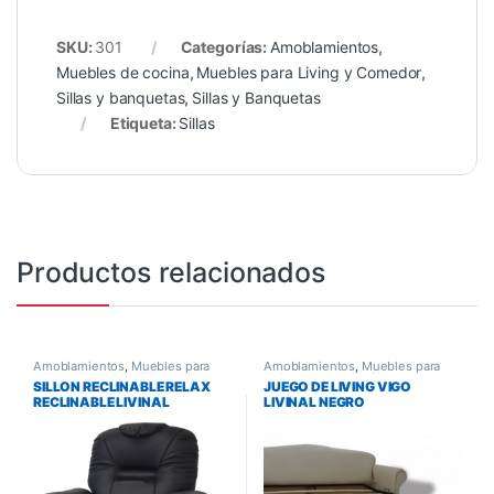
SKU:
301
Categorías:
Amoblamientos
,
Muebles de cocina
,
Muebles para Living y Comedor
,
Sillas y banquetas
,
Sillas y Banquetas
Etiqueta:
Sillas
Productos relacionados
Amoblamientos
,
Muebles para
Amoblamientos
,
Muebles para
Living y Comedor
,
Sillones y
Living y Comedor
,
Sillones y
SILLON RECLINABLE RELAX
JUEGO DE LIVING VIGO
Sofas
Sofas
RECLINABLE LIVINAL
LIVINAL NEGRO