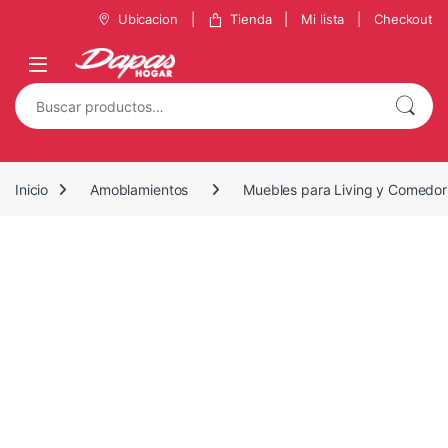
Saltar a la navegación
Saltar al contenido
Ubicacion
Tienda
Mi lista
Checkout
Buscar por:
Inicio
Amoblamientos
Muebles para Living y Comedor