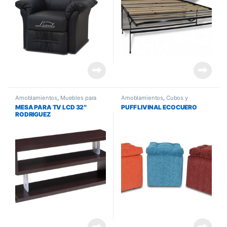
Amoblamientos
,
Muebles para
Amoblamientos
,
Cubos y
Living y Comedor
,
Muebles para
Poltronas
,
Muebles para Living y
MESA PARA TV LCD 32″
PUFF LIVINAL ECOCUERO
tv
Comedor
RODRIGUEZ