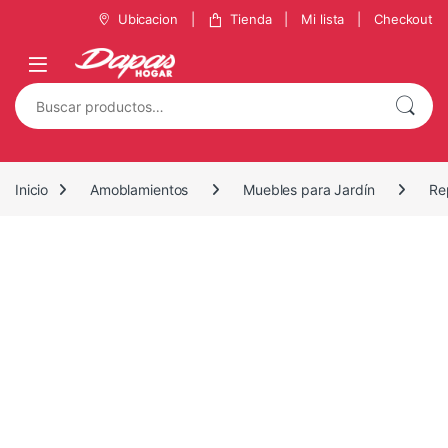
Saltar a la navegación
Saltar al contenido
Ubicacion
Tienda
Mi lista
Checkout
Buscar por:
Inicio
Amoblamientos
Muebles para Jardín
Re