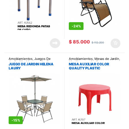
-
24%
$
85.000
$
112.200
Amoblamientos
,
Juegos De
Amoblamientos
,
Mesas de Jardín
,
Jardin
,
Muebles para Jardín
Muebles para Jardín
JUEGO DE JARDIN HELENA
MESA AUXILIAR COLOR
LAURY
QUALITY PLASTIC
-
15%