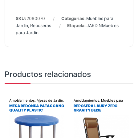
SKU:
2080070
Categorías:
Muebles para
Jardín
,
Reposeras
Etiqueta:
JARDINMuebles
para Jardin
Productos relacionados
Amoblamientos
,
Mesas de Jardín
,
Amoblamientos
,
Muebles para
Muebles para Jardín
Jardín
,
Reposeras
MESA REDONDA PATAS CAÑO
REPOSERA LAURY ZERO
QUALITY PLASTIC
GRAVITY BEIGE