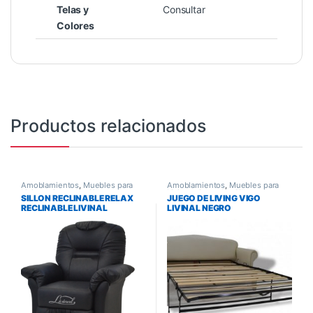
Telas y
Consultar
Colores
Productos relacionados
Amoblamientos
,
Muebles para
Amoblamientos
,
Muebles para
Living y Comedor
,
Sillones y
Living y Comedor
,
Sillones y
SILLON RECLINABLE RELAX
JUEGO DE LIVING VIGO
Sofas
Sofas
RECLINABLE LIVINAL
LIVINAL NEGRO