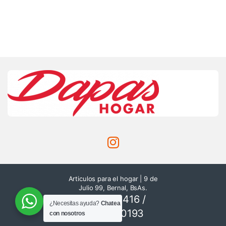
Articulos para el hogar | 9 de
Julio 99, Bernal, BsAs.
116514-8416 /
¿Necesitas ayuda?
Chatea
116500-0193
con nosotros