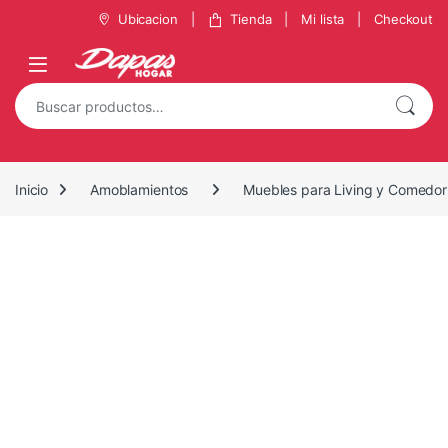
Saltar a la navegación
Saltar al contenido
Ubicacion
Tienda
Mi lista
Checkout
Buscar por:
Inicio
Amoblamientos
Muebles para Living y Comedor