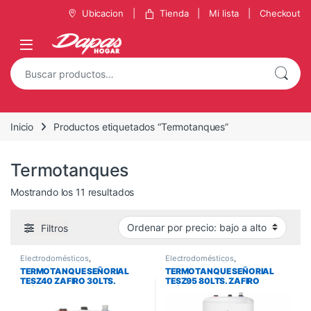
Ubicacion
Tienda
Mi lista
Checkout
Inicio
Productos etiquetados “Termotanques”
Termotanques
Mostrando los 11 resultados
Filtros
Electrodomésticos
,
Electrodomésticos
,
Termotanques
,
Termotanques y
Termotanques
,
Termotanques y
TERMOTANQUE SEÑORIAL
TERMOTANQUE SEÑORIAL
Calefones
Calefones
TESZ40 ZAFIRO 30LTS.
TESZ95 80LTS. ZAFIRO
ELÉCTRICO
ELÉCTRICO