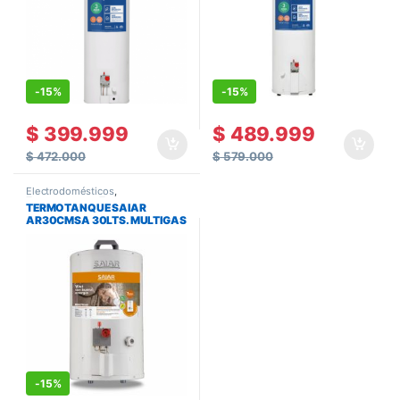
-
15%
-
15%
$
399.999
$
489.999
$
472.000
$
579.000
Electrodomésticos
,
Termotanques
,
Termotanques y
TERMOTANQUE SAIAR
Calefones
AR30CMSA 30LTS. MULTIGAS
DE COLGAR
-
15%