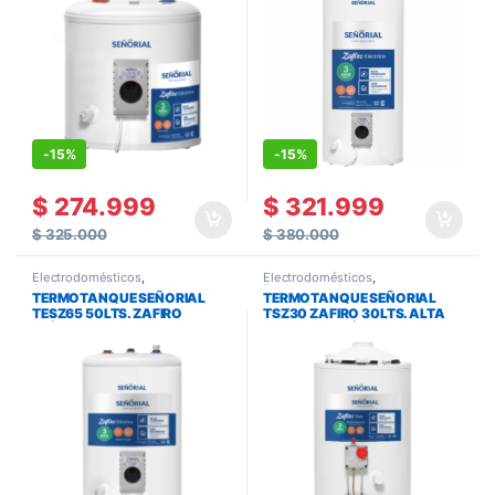
-
15%
-
15%
$
274.999
$
321.999
$
325.000
$
380.000
Electrodomésticos
,
Electrodomésticos
,
Termotanques
,
Termotanques y
Termotanques
,
Termotanques y
TERMOTANQUE SEÑORIAL
TERMOTANQUE SEÑORIAL
Calefones
Calefones
TESZ65 50LTS. ZAFIRO
TSZ30 ZAFIRO 30LTS. ALTA
ELÉCTRICO
RECUPERACIÓN MULTIGAS