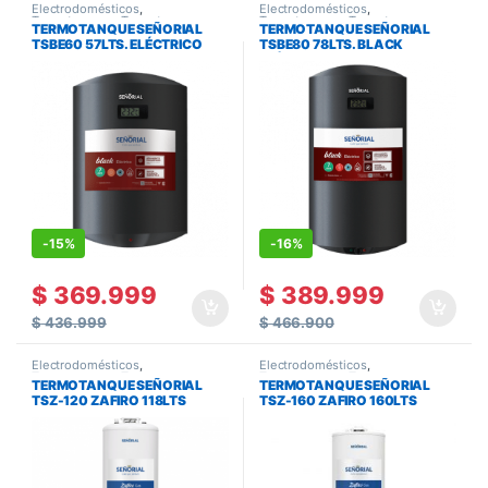
Electrodomésticos
,
Electrodomésticos
,
Termotanques
,
Termotanques y
Termotanques
,
Termotanques y
TERMOTANQUE SEÑORIAL
TERMOTANQUE SEÑORIAL
Calefones
Calefones
TSBE60 57LTS. ELÉCTRICO
TSBE80 78LTS. BLACK
ELÉCTRICA
-
15%
-
16%
$
369.999
$
389.999
$
436.999
$
466.900
Electrodomésticos
,
Electrodomésticos
,
Termotanques
,
Termotanques y
Termotanques
,
Termotanques y
TERMOTANQUE SEÑORIAL
TERMOTANQUE SEÑORIAL
Calefones
Calefones
TSZ-120 ZAFIRO 118LTS
TSZ-160 ZAFIRO 160LTS
MULTIGAS
MULTIGAS