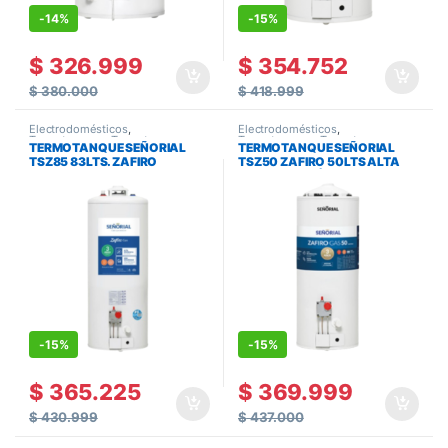
-
14%
-
15%
$
326.999
$
354.752
$
380.000
$
418.999
Electrodomésticos
,
Electrodomésticos
,
Termotanques
,
Termotanques y
Termotanques
,
Termotanques y
TERMOTANQUE SEÑORIAL
TERMOTANQUE SEÑORIAL
Calefones
Calefones
TSZ85 83LTS. ZAFIRO
TSZ50 ZAFIRO 50LTS ALTA
MULTIGAS
RECUPERACIÓN MULTIGAS
-
15%
-
15%
$
365.225
$
369.999
$
430.999
$
437.000