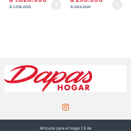
$
1.215.000
$
354.000
Articulos para el hogar | 9 de