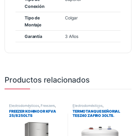
Conexión
Tipo de
Colgar
Montaje
Garantía
3 Años
Productos relacionados
Electrodomésticos
,
Freezers
,
Electrodomésticos
,
Heladeras y Freezers
Termotanques
,
Termotanques y
FREEZER KOHINOOR KFVA
TERMOTANQUE SEÑORIAL
Calefones
25/8 250LTS
TESZ40 ZAFIRO 30LTS.
ELÉCTRICO