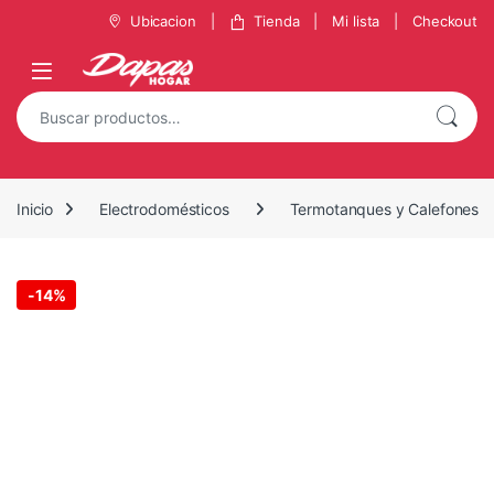
Saltar a la navegación
Saltar al contenido
Ubicacion
Tienda
Mi lista
Checkout
Buscar por:
Inicio
Electrodomésticos
Termotanques y Calefones
-
14%