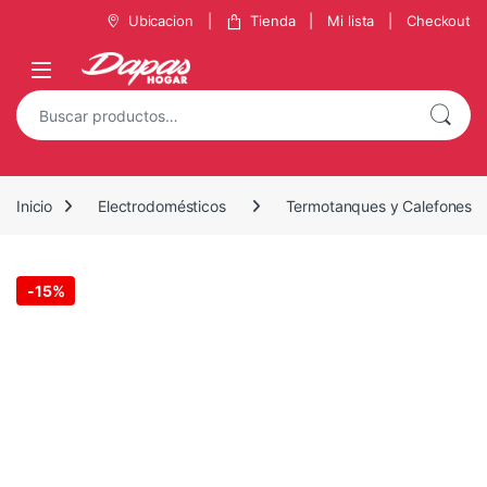
Saltar a la navegación
Saltar al contenido
Ubicacion
Tienda
Mi lista
Checkout
Buscar por:
Inicio
Electrodomésticos
Termotanques y Calefones
-
15%