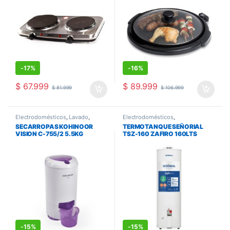
-
17%
-
16%
$
67.999
$
89.999
$
81.999
$
106.999
Electrodomésticos
,
Lavado
,
Electrodomésticos
,
Secarropas
Termotanques
,
Termotanques y
SECARROPAS KOHINOOR
TERMOTANQUE SEÑORIAL
Calefones
VISION C-755/2 5.5KG
TSZ-160 ZAFIRO 160LTS
MULTIGAS
-
15%
-
15%