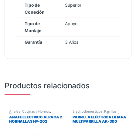
Tipo de
Superior
Conexión
Tipo de
Apoyo
Montaje
Garantía
3 Años
Productos relacionados
Anafes
,
Cocinas y Hornos
,
Electrodomésticos
,
Parrillas
Electrodomésticos
eléctrica y Multiollas
,
Pequeños
ANAFE ELÉCTRICO ALPACA 2
PARRILLA ELÉCTRICA LILIANA
Electrodomésticos
HORNALLAS HP-202
MULTIPARRILLA AK-300