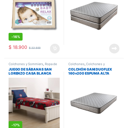
-
16%
$
18.900
$
22.500
Colchones y Sommiers
,
Ropa de
Colchones
,
Colchones y
Cama
,
Sabanas
Sommiers
,
Queen Size
JUEGO DE SÁBANAS SAN
COLCHÓN GANI DUOFLEX
LORENZO CASA BLANCA
160×200 ESPUMA ALTA
TWIN
DENSIDAD
-
17%