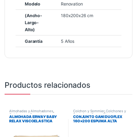
Modelo
Renovation
(Ancho-
180x200x26 cm
Largo-
Alto)
Garantía
5 Años
Productos relacionados
Almohadas y Almohadones
,
Colchon y Sommier
,
Colchones y
Colchones y Sommiers
Sommiers
,
Queen Size
ALMOHADA ERWAY BABY
CONJUNTO GANI DUOFLEX
RELAX VISCOELASTICA
160×200 ESPUMA ALTA
DENSIDAD