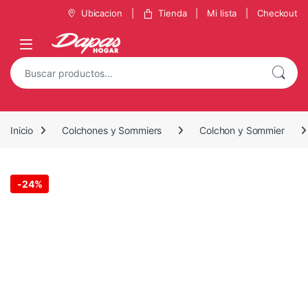
Saltar a la navegación
Saltar al contenido
Ubicacion
Tienda
Mi lista
Checkout
Buscar por:
Inicio
Colchones y Sommiers
Colchon y Sommier
-
24%