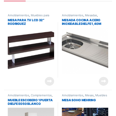
Amoblamientos
,
Muebles para
Amoblamientos
,
Mesadas
,
Living y Comedor
,
Muebles para
Muebles de cocina
MESA PARA TV LCD 32″
MESADA COCINA ACERO
tv
RODRIGUEZ
INOXIDABLE DIELFE 1,40M
Amoblamientos
,
Complementos
,
Amoblamientos
,
Mesas
,
Muebles
Muebles de cocina
para Living y Comedor
MUEBLE ESCOBERO 1 PUERTA
MESA SOHO MEHRING
DIELFE E050 BLANCO