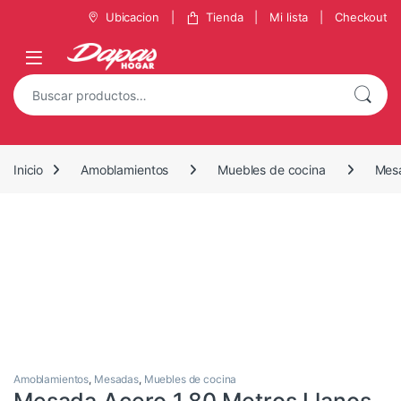
Saltar a la navegación
Saltar al contenido
Ubicacion
Tienda
Mi lista
Checkout
Buscar por:
Inicio
Amoblamientos
Muebles de cocina
Mes
Amoblamientos
,
Mesadas
,
Muebles de cocina