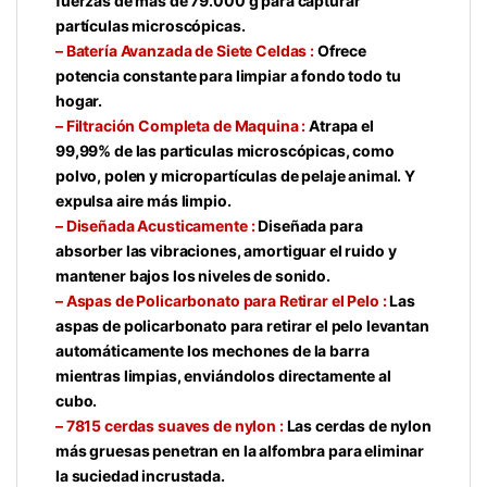
fuerzas de más de 79.000 g para capturar
partículas microscópicas.
– Batería Avanzada de Siete Celdas :
Ofrece
potencia constante para limpiar a fondo todo tu
hogar.
– Filtración Completa de Maquina :
Atrapa el
99,99% de las particulas microscópicas, como
polvo, polen y micropartículas de pelaje animal. Y
expulsa aire más limpio.
– Diseñada Acusticamente :
Diseñada para
absorber las vibraciones, amortiguar el ruido y
mantener bajos los niveles de sonido.
– Aspas de Policarbonato para Retirar el Pelo :
Las
aspas de policarbonato para retirar el pelo levantan
automáticamente los mechones de la barra
mientras limpias, enviándolos directamente al
cubo.
– 7815 cerdas suaves de nylon :
Las cerdas de nylon
más gruesas penetran en la alfombra para eliminar
la suciedad incrustada.