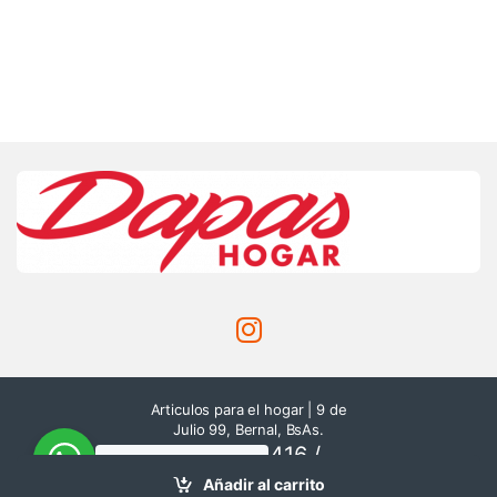
Articulos para el hogar | 9 de
Julio 99, Bernal, BsAs.
116514-8416 /
¿Necesitas ayuda?
Chatea
116500-0193
Añadir al carrito
con nosotros