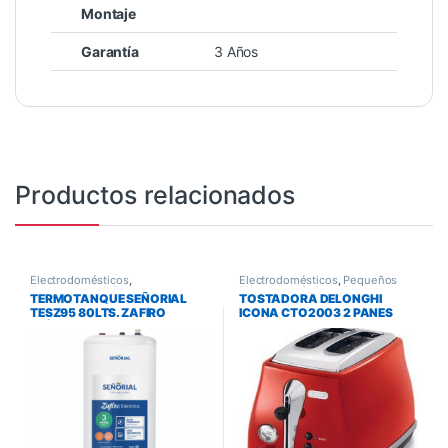
Montaje
Garantía
3 Años
Productos relacionados
Electrodomésticos
,
Electrodomésticos
,
Pequeños
Termotanques
,
Termotanques y
Electrodomésticos
,
Tostadoras
TERMOTANQUE SEÑORIAL
TOSTADORA DELONGHI
Calefones
TESZ95 80LTS. ZAFIRO
ICONA CTO2003 2 PANES
ELÉCTRICO