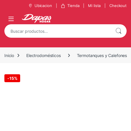
Saltar a la navegación
Saltar al contenido
Ubicacion
Tienda
Mi lista
Checkout
Buscar por:
Inicio
Electrodomésticos
Termotanques y Calefones
-
15%